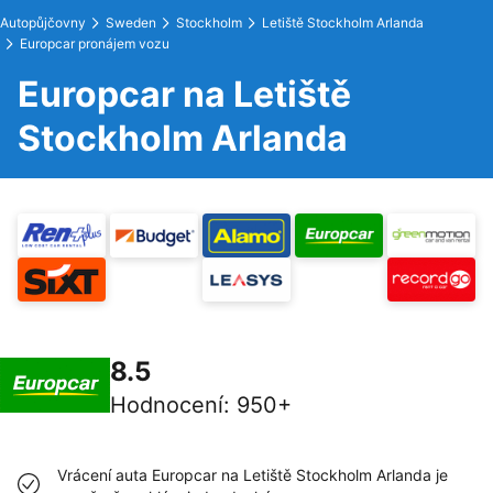
Autopůjčovny
Sweden
Stockholm
Letiště Stockholm Arlanda
Europcar pronájem vozu
Europcar na Letiště
Stockholm Arlanda
8.5
Hodnocení
:
950+
Vrácení auta Europcar na Letiště Stockholm Arlanda je