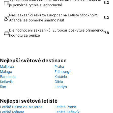
8.2
je poměrně rychlé a jednoduché
Naši zákazníci řekli že Europcar na Letiště Stockholm
8.2
Arlanda lze poměrně snadno najít
Dle hodnocení zákazníků, Europcar poskytuje přiměřenou
7.8
hodnotu za peníze
Nejlepší světové destinace
Mallorca
Praha
Málaga
Edinburgh
Barcelona
Katánie
Keflavík
Olbia
Řím
Londýn
Nejlepší světová letiště
Letiště Palma de Mallorca
Letiště Praha
Letiště Málaga
Letiště Keflavík