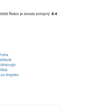
Letiště Řešov je docela schopný
8.4
Praha
Keflavík
 Edinburgh
Olbia
 Los Angeles