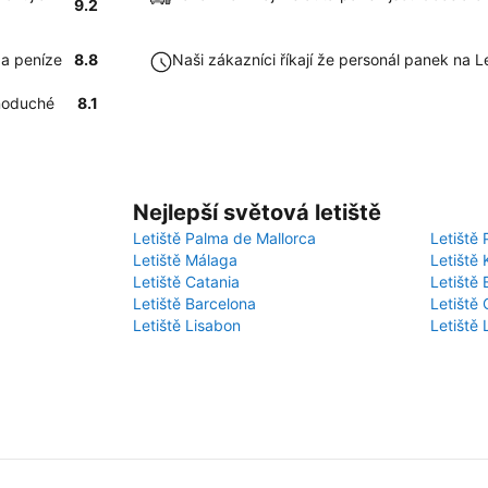
9.2
za peníze
8.8
Naši zákazníci říkají že personál panek na 
dnoduché
8.1
Nejlepší světová letiště
Letiště Palma de Mallorca
Letiště 
Letiště Málaga
Letiště 
Letiště Catania
Letiště
Letiště Barcelona
Letiště 
Letiště Lisabon
Letiště