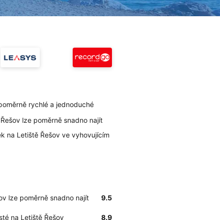
 poměrně rychlé a jednoduché
ě Řešov lze poměrně snadno najít
k na Letiště Řešov ve vyhovujícím
šov lze poměrně snadno najít
9.5
isté na Letiště Řešov
8.9