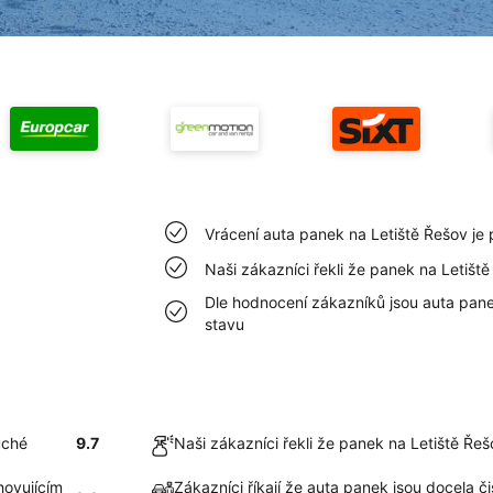
Vrácení auta panek na Letiště Řešov je
Naši zákazníci řekli že panek na Letišt
Dle hodnocení zákazníků jsou auta pane
stavu
uché
9.7
Naši zákazníci řekli že panek na Letiště Ře
hovujícím
Zákazníci říkají že auta panek jsou docela č