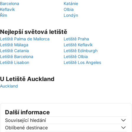
Barcelona
Katánie
Keflavík
Olbia
Řím
Londýn
Nejlepší světová letiště
Letiště Palma de Mallorca
Letiště Praha
Letiště Málaga
Letiště Keflavík
Letiště Catania
Letiště Edinburgh
Letiště Barcelona
Letiště Olbia
Letiště Lisabon
Letiště Los Angeles
U Letiště Auckland
Auckland
Další informace
Související hledání
Oblíbené destinace