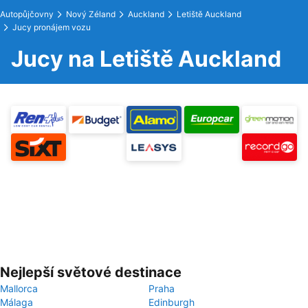
Autopůjčovny
Nový Zéland
Auckland
Letiště Auckland
Jucy pronájem vozu
Jucy na Letiště Auckland
Nejlepší světové destinace
Mallorca
Praha
Málaga
Edinburgh