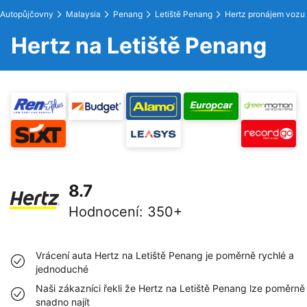
Autopůjčovny
Malaysia
Penang
Letiště Penang
Hertz pronájem vozu
Hertz na Letiště Penang
8.7
Hodnocení
:
350+
Vrácení auta Hertz na Letiště Penang je poměrně rychlé a
jednoduché
Naši zákazníci řekli že Hertz na Letiště Penang lze poměrně
snadno najít