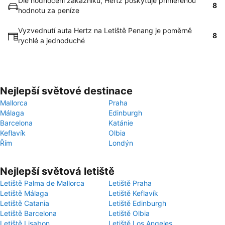
Dle hodnocení zákazníků, Hertz poskytuje přiměřenou
8
hodnotu za peníze
Vyzvednutí auta Hertz na Letiště Penang je poměrně
8
rychlé a jednoduché
Nejlepší světové destinace
Mallorca
Praha
Málaga
Edinburgh
Barcelona
Katánie
Keflavík
Olbia
Řím
Londýn
Nejlepší světová letiště
Letiště Palma de Mallorca
Letiště Praha
Letiště Málaga
Letiště Keflavík
Letiště Catania
Letiště Edinburgh
Letiště Barcelona
Letiště Olbia
Letiště Lisabon
Letiště Los Angeles