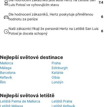
7.4
Luis Potosí ve vyhovujícím stavu
Dle hodnocení zákazníků, Hertz poskytuje přiměřenou
6
hodnotu za peníze
Naši zákazníci říkají že personál Hertz na Letiště San Luis
6
Potosí je docela schopný
Nejlepší světové destinace
Mallorca
Praha
Málaga
Edinburgh
Barcelona
Katánie
Keflavík
Olbia
Řím
Londýn
Nejlepší světová letiště
Letiště Palma de Mallorca
Letiště Praha
Letiště Málaga
Letiště Keflavík