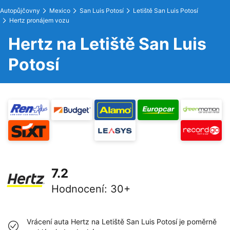
Autopůjčovny
Mexico
San Luis Potosí
Letiště San Luis Potosí
Hertz pronájem vozu
Hertz na Letiště San Luis
Potosí
7.2
Hodnocení
:
30+
Vrácení auta Hertz na Letiště San Luis Potosí je poměrně