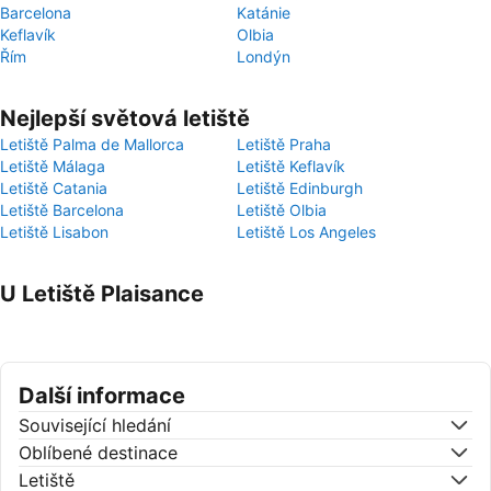
Barcelona
Katánie
Keflavík
Olbia
Řím
Londýn
Nejlepší světová letiště
Letiště Palma de Mallorca
Letiště Praha
Letiště Málaga
Letiště Keflavík
Letiště Catania
Letiště Edinburgh
Letiště Barcelona
Letiště Olbia
Letiště Lisabon
Letiště Los Angeles
U Letiště Plaisance
Další informace
Související hledání
Oblíbené destinace
Letiště