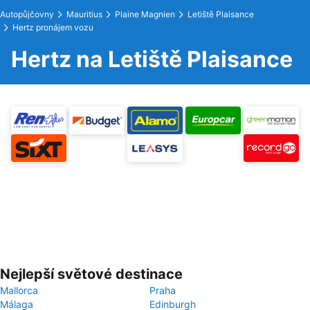
Autopůjčovny
Mauritius
Plaine Magnien
Letiště Plaisance
Hertz pronájem vozu
Hertz na Letiště Plaisance
Nejlepší světové destinace
Mallorca
Praha
Málaga
Edinburgh