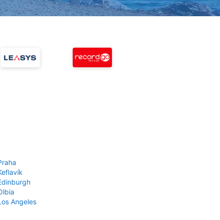
Praha
Keflavík
 Edinburgh
Olbia
 Los Angeles