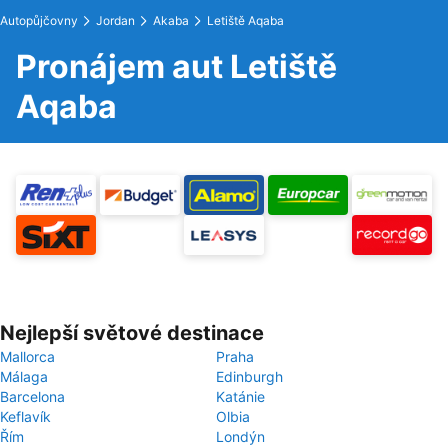
Autopůjčovny
Jordan
Akaba
Letiště Aqaba
Pronájem aut Letiště
Aqaba
Nejlepší světové destinace
Mallorca
Praha
Málaga
Edinburgh
Barcelona
Katánie
Keflavík
Olbia
Řím
Londýn