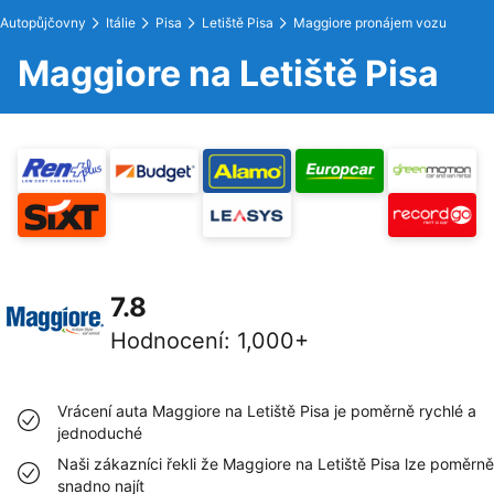
Autopůjčovny
Itálie
Pisa
Letiště Pisa
Maggiore pronájem vozu
Maggiore na Letiště Pisa
7.8
Hodnocení
:
1,000+
Vrácení auta Maggiore na Letiště Pisa je poměrně rychlé a
jednoduché
Naši zákazníci řekli že Maggiore na Letiště Pisa lze poměrně
snadno najít