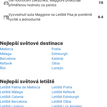
Dle hodnocení zákazníků, Maggiore poskytuje
7.6
přiměřenou hodnotu za peníze
Vyzvednutí auta Maggiore na Letiště Pisa je poměrně
6.4
rychlé a jednoduché
Nejlepší světové destinace
Mallorca
Praha
Málaga
Edinburgh
Barcelona
Katánie
Keflavík
Olbia
Řím
Londýn
Nejlepší světová letiště
Letiště Palma de Mallorca
Letiště Praha
Letiště Málaga
Letiště Keflavík
Letiště Catania
Letiště Edinburgh
Letiště Barcelona
Letiště Olbia
Letiště Lisabon
Letiště Los Angeles