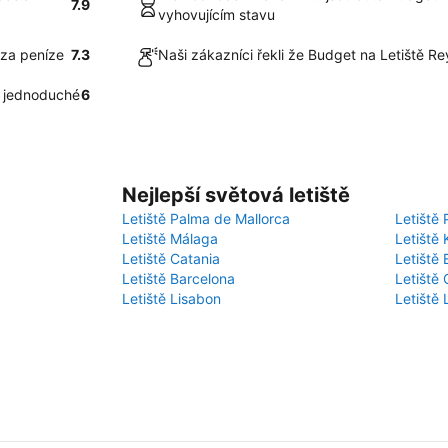
7.9
vyhovujícím stavu
 za peníze
7.3
Naši zákazníci řekli že Budget na Letiště R
a jednoduché
6
Nejlepší světová letiště
Letiště Palma de Mallorca
Letiště 
Letiště Málaga
Letiště 
Letiště Catania
Letiště
Letiště Barcelona
Letiště 
Letiště Lisabon
Letiště