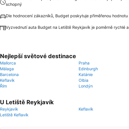
schopný
Dle hodnocení zákazníků, Budget poskytuje přiměřenou hodnotu
Vyzvednutí auta Budget na Letiště Reykjavík je poměrně rychlé 
Nejlepší světové destinace
Mallorca
Praha
Málaga
Edinburgh
Barcelona
Katánie
Keflavík
Olbia
Řím
Londýn
U Letiště Reykjavík
Reykjavík
Keflavík
Letiště Keflavík