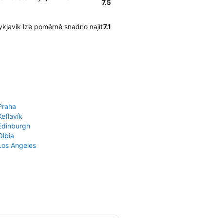
7.5
eykjavík lze poměrně snadno najít
7.1
Praha
Keflavík
 Edinburgh
Olbia
 Los Angeles