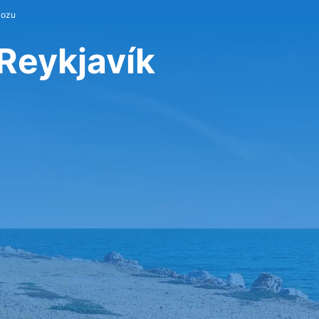
vozu
 Reykjavík