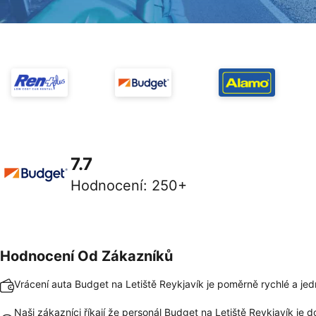
7.7
Hodnocení
:
250+
Hodnocení Od Zákazníků
Vrácení auta Budget na Letiště Reykjavík je poměrně rychlé a j
Naši zákazníci říkají že personál Budget na Letiště Reykjavík je d