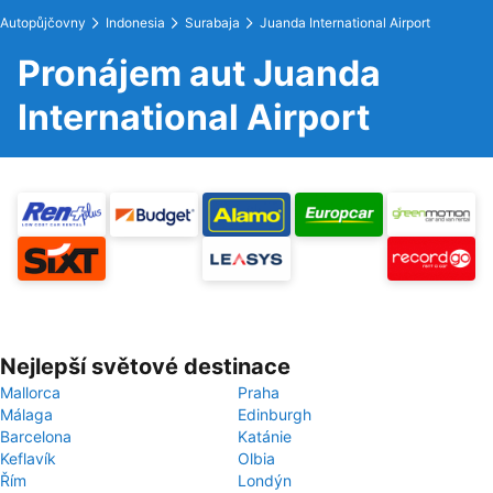
Autopůjčovny
Indonesia
Surabaja
Juanda International Airport
Pronájem aut Juanda
International Airport
Nejlepší světové destinace
Mallorca
Praha
Málaga
Edinburgh
Barcelona
Katánie
Keflavík
Olbia
Řím
Londýn