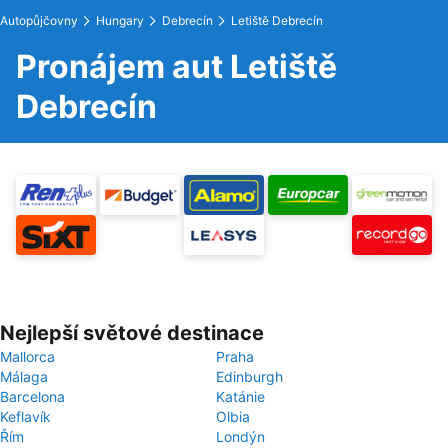
Autopůjčovny
Hungary
Debrecín
Letiště Debrecín
Pronájem aut Letiště
Debrecín
Nejlepší světové destinace
Mallorca
Praha
Málaga
Edinburgh
Barcelona
Katánie
Keflavík
Olbia
Řím
Londýn