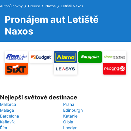
Autopůjčovny
Greece
Naxos
Letiště Naxos
Pronájem aut Letiště
Naxos
Nejlepší světové destinace
Mallorca
Praha
Málaga
Edinburgh
Barcelona
Katánie
Keflavík
Olbia
Řím
Londýn