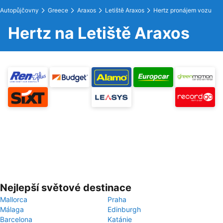
Autopůjčovny
Greece
Araxos
Letiště Araxos
Hertz pronájem vozu
Hertz na Letiště Araxos
Nejlepší světové destinace
Mallorca
Praha
Málaga
Edinburgh
Barcelona
Katánie