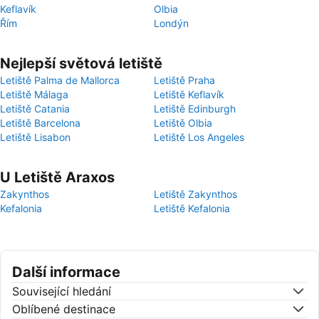
Keflavík
Olbia
Řím
Londýn
Nejlepší světová letiště
Letiště Palma de Mallorca
Letiště Praha
Letiště Málaga
Letiště Keflavík
Letiště Catania
Letiště Edinburgh
Letiště Barcelona
Letiště Olbia
Letiště Lisabon
Letiště Los Angeles
U Letiště Araxos
Zakynthos
Letiště Zakynthos
Kefalonia
Letiště Kefalonia
Další informace
Související hledání
Oblíbené destinace