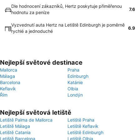
Dle hodnocení zákazníků, Hertz poskytuje přiměřenou
7.6
hodnotu za peníze
Vyzvednutí auta Hertz na Letiště Edinburgh je poměrně
6.9
rychlé a jednoduché
Nejlepší světové destinace
Mallorca
Praha
Málaga
Edinburgh
Barcelona
Katánie
Keflavík
Olbia
Řím
Londýn
Nejlepší světová letiště
Letiště Palma de Mallorca
Letiště Praha
Letiště Málaga
Letiště Keflavík
Letiště Catania
Letiště Edinburgh
Letiště Barcelona
Letiště Olbia