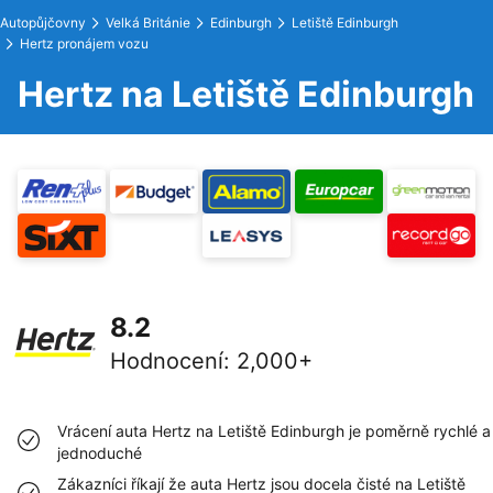
Autopůjčovny
Velká Británie
Edinburgh
Letiště Edinburgh
Hertz pronájem vozu
Hertz na Letiště Edinburgh
8.2
Hodnocení
:
2,000+
Vrácení auta Hertz na Letiště Edinburgh je poměrně rychlé a
jednoduché
Zákazníci říkají že auta Hertz jsou docela čisté na Letiště