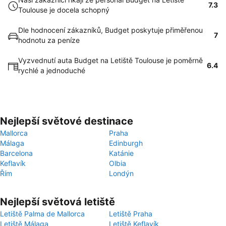
7.3
Toulouse je docela schopný
Dle hodnocení zákazníků, Budget poskytuje přiměřenou
7
hodnotu za peníze
Vyzvednutí auta Budget na Letiště Toulouse je poměrně
6.4
rychlé a jednoduché
Nejlepší světové destinace
Mallorca
Praha
Málaga
Edinburgh
Barcelona
Katánie
Keflavík
Olbia
Řím
Londýn
Nejlepší světová letiště
Letiště Palma de Mallorca
Letiště Praha
Letiště Málaga
Letiště Keflavík