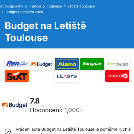
Autopůjčovny
Francie
Toulouse
Letiště Toulouse
Budget pronájem vozu
Budget na Letiště
Toulouse
7.8
Hodnocení
:
1,000+
Vrácení auta Budget na Letiště Toulouse je poměrně rychlé