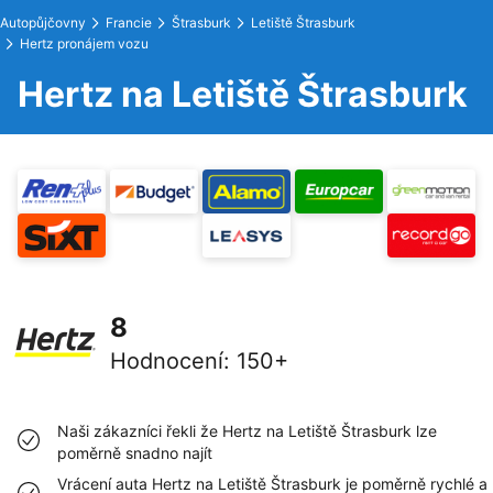
Autopůjčovny
Francie
Štrasburk
Letiště Štrasburk
Hertz pronájem vozu
Hertz na Letiště Štrasburk
8
Hodnocení
:
150+
Naši zákazníci řekli že Hertz na Letiště Štrasburk lze
poměrně snadno najít
Vrácení auta Hertz na Letiště Štrasburk je poměrně rychlé a