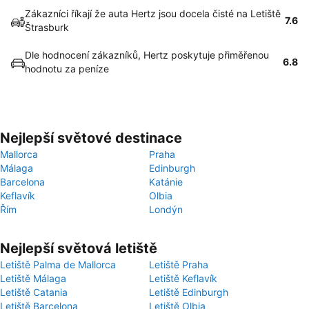
Zákazníci říkají že auta Hertz jsou docela čisté na Letiště
7.6
Štrasburk
Dle hodnocení zákazníků, Hertz poskytuje přiměřenou
6.8
hodnotu za peníze
Nejlepší světové destinace
Mallorca
Praha
Málaga
Edinburgh
Barcelona
Katánie
Keflavík
Olbia
Řím
Londýn
Nejlepší světová letiště
Letiště Palma de Mallorca
Letiště Praha
Letiště Málaga
Letiště Keflavík
Letiště Catania
Letiště Edinburgh
Letiště Barcelona
Letiště Olbia