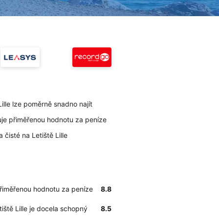
Lille lze poměrně snadno najít
uje přiměřenou hodnotu za peníze
 čisté na Letiště Lille
přiměřenou hodnotu za peníze
8.8
tiště Lille je docela schopný
8.5