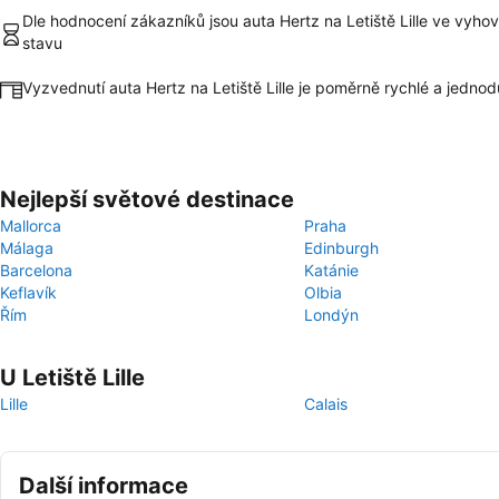
Dle hodnocení zákazníků jsou auta Hertz na Letiště Lille ve vyhov
stavu
Vyzvednutí auta Hertz na Letiště Lille je poměrně rychlé a jedno
Nejlepší světové destinace
Mallorca
Praha
Málaga
Edinburgh
Barcelona
Katánie
Keflavík
Olbia
Řím
Londýn
U Letiště Lille
Lille
Calais
Další informace