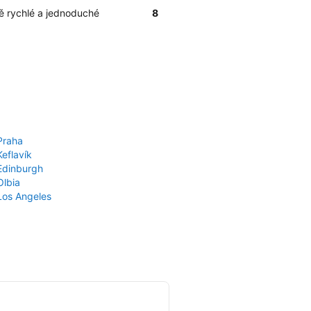
ně rychlé a jednoduché
8
Praha
Keflavík
 Edinburgh
Olbia
 Los Angeles