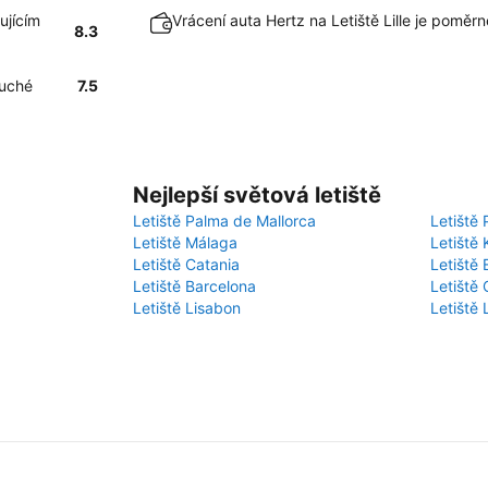
ujícím
Vrácení auta Hertz na Letiště Lille je poměr
8.3
duché
7.5
Nejlepší světová letiště
Letiště Palma de Mallorca
Letiště 
Letiště Málaga
Letiště 
Letiště Catania
Letiště
Letiště Barcelona
Letiště 
Letiště Lisabon
Letiště