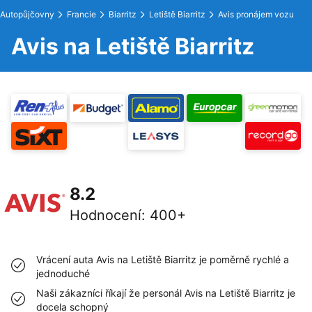
Autopůjčovny
Francie
Biarritz
Letiště Biarritz
Avis pronájem vozu
Avis na Letiště Biarritz
8.2
Hodnocení
:
400+
Vrácení auta Avis na Letiště Biarritz je poměrně rychlé a
jednoduché
Naši zákazníci říkají že personál Avis na Letiště Biarritz je
docela schopný