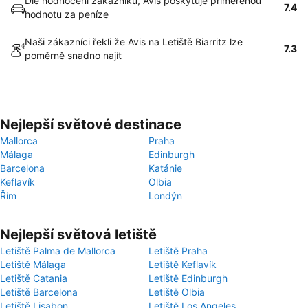
Dle hodnocení zákazníků, Avis poskytuje přiměřenou
7.4
hodnotu za peníze
Naši zákazníci řekli že Avis na Letiště Biarritz lze
7.3
poměrně snadno najít
Nejlepší světové destinace
Mallorca
Praha
Málaga
Edinburgh
Barcelona
Katánie
Keflavík
Olbia
Řím
Londýn
Nejlepší světová letiště
Letiště Palma de Mallorca
Letiště Praha
Letiště Málaga
Letiště Keflavík
Letiště Catania
Letiště Edinburgh
Letiště Barcelona
Letiště Olbia
Letiště Lisabon
Letiště Los Angeles