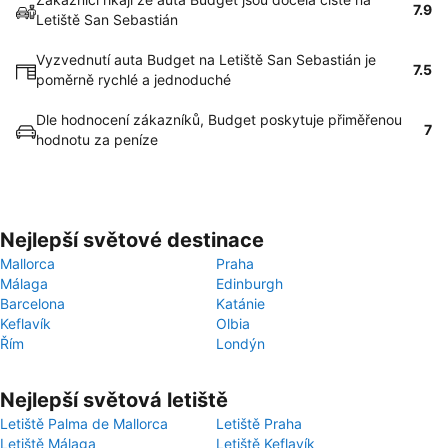
7.9
Letiště San Sebastián
Vyzvednutí auta Budget na Letiště San Sebastián je
7.5
poměrně rychlé a jednoduché
Dle hodnocení zákazníků, Budget poskytuje přiměřenou
7
hodnotu za peníze
Nejlepší světové destinace
Mallorca
Praha
Málaga
Edinburgh
Barcelona
Katánie
Keflavík
Olbia
Řím
Londýn
Nejlepší světová letiště
Letiště Palma de Mallorca
Letiště Praha
Letiště Málaga
Letiště Keflavík