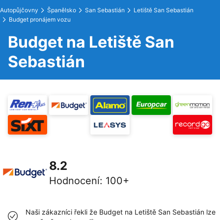
Autopůjčovny
Španělsko
San Sebastián
Letiště San Sebastián
Budget pronájem vozu
Budget na Letiště San
Sebastián
8.2
Hodnocení
:
100+
Naši zákazníci řekli že Budget na Letiště San Sebastián lze