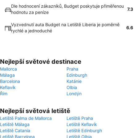
Dle hodnocení zákazníků, Budget poskytuje přiměřenou
7.3
hodnotu za peníze
Vyzvednutí auta Budget na Letiště Liberia je poměrně
6.6
rychlé a jednoduché
Nejlepší světové destinace
Mallorca
Praha
Málaga
Edinburgh
Barcelona
Katánie
Keflavík
Olbia
Řím
Londýn
Nejlepší světová letiště
Letiště Palma de Mallorca
Letiště Praha
Letiště Málaga
Letiště Keflavík
Letiště Catania
Letiště Edinburgh
Letiště Barcelona
Letiště Olbia