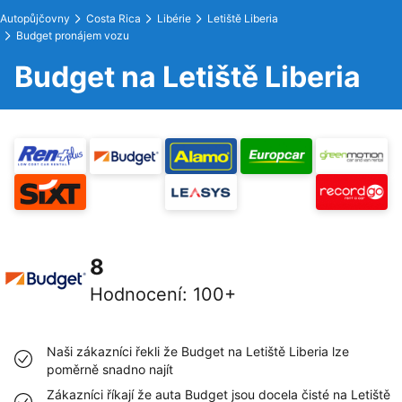
Autopůjčovny
Costa Rica
Libérie
Letiště Liberia
Budget pronájem vozu
Budget na Letiště Liberia
8
Hodnocení
:
100+
Naši zákazníci řekli že Budget na Letiště Liberia lze
poměrně snadno najít
Zákazníci říkají že auta Budget jsou docela čisté na Letiště