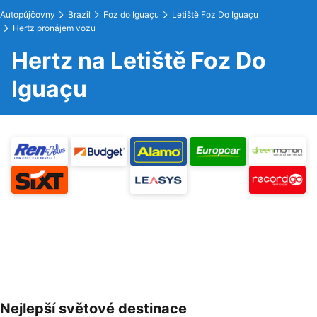
Autopůjčovny
Brazil
Foz do Iguaçu
Letiště Foz Do Iguaçu
Hertz pronájem vozu
Hertz na Letiště Foz Do
Iguaçu
Nejlepší světové destinace