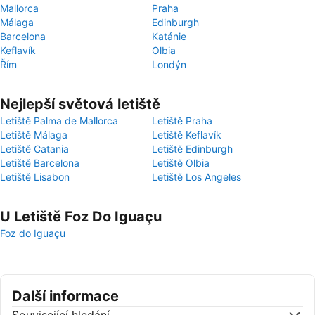
Mallorca
Praha
Málaga
Edinburgh
Barcelona
Katánie
Keflavík
Olbia
Řím
Londýn
Nejlepší světová letiště
Letiště Palma de Mallorca
Letiště Praha
Letiště Málaga
Letiště Keflavík
Letiště Catania
Letiště Edinburgh
Letiště Barcelona
Letiště Olbia
Letiště Lisabon
Letiště Los Angeles
U Letiště Foz Do Iguaçu
Foz do Iguaçu
Další informace