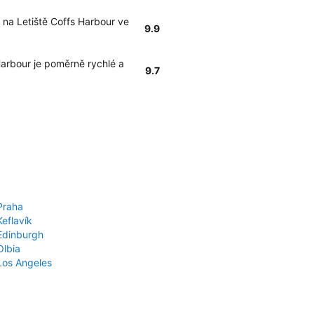
 na Letiště Coffs Harbour ve
9.9
Harbour je poměrně rychlé a
9.7
Praha
Keflavík
 Edinburgh
Olbia
 Los Angeles