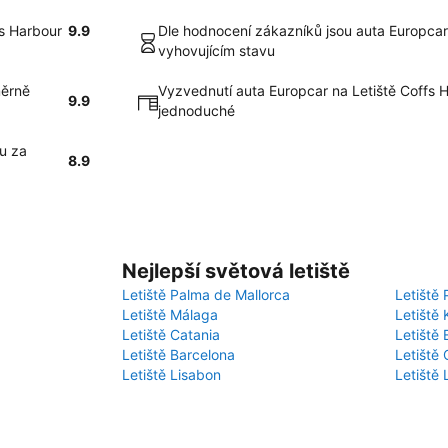
fs Harbour
9.9
Dle hodnocení zákazníků jsou auta Europcar
vyhovujícím stavu
měrně
Vyzvednutí auta Europcar na Letiště Coffs 
9.9
jednoduché
u za
8.9
Nejlepší světová letiště
Letiště Palma de Mallorca
Letiště 
Letiště Málaga
Letiště 
Letiště Catania
Letiště
Letiště Barcelona
Letiště 
Letiště Lisabon
Letiště