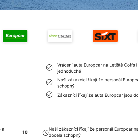
Vrácení auta Europcar na Letiště Coffs 
jednoduché
Naši zákazníci říkají že personál Europc
schopný
Zákazníci říkají že auta Europcar jsou d
é a
Naši zákazníci říkají že personál Europcar na
10
docela schopný