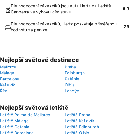
Dle hodnocení zákazníků jsou auta Hertz na Letiště
8.3
Canberra ve vyhovujícím stavu
Dle hodnocení zákazníků, Hertz poskytuje přiměřenou
7.8
hodnotu za peníze
Nejlepší světové destinace
Mallorca
Praha
Málaga
Edinburgh
Barcelona
Katánie
Keflavík
Olbia
Řím
Londýn
Nejlepší světová letiště
Letiště Palma de Mallorca
Letiště Praha
Letiště Málaga
Letiště Keflavík
Letiště Catania
Letiště Edinburgh
Letiště Barcelona
Letiště Olbia