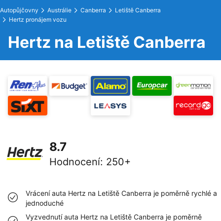
Autopůjčovny
Austrálie
Canberra
Letiště Canberra
Hertz pronájem vozu
Hertz na Letiště Canberra
8.7
Hodnocení
:
250+
Vrácení auta Hertz na Letiště Canberra je poměrně rychlé a
jednoduché
Vyzvednutí auta Hertz na Letiště Canberra je poměrně