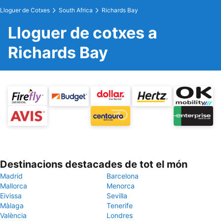
Lloguer de Cotxes
South Africa
Richards Bay
Lloguer de cotxes a
Richards Bay
Destinacions destacades de tot el món
Madrid
Barcelona
Mallorca
Menorca
Eivissa
Sevilla
Màlaga
Tenerife
València
Londres