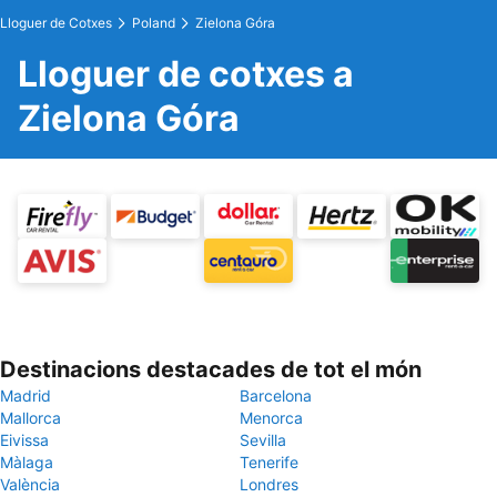
Lloguer de Cotxes
Poland
Zielona Góra
Lloguer de cotxes a
Zielona Góra
Destinacions destacades de tot el món
Madrid
Barcelona
Mallorca
Menorca
Eivissa
Sevilla
Màlaga
Tenerife
València
Londres