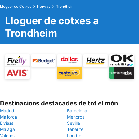
Lloguer de Cotxes
Norway
Trondheim
Lloguer de cotxes a
Trondheim
Destinacions destacades de tot el món
Madrid
Barcelona
Mallorca
Menorca
Eivissa
Sevilla
Màlaga
Tenerife
València
Londres