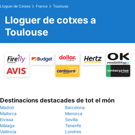
Lloguer de Cotxes
France
Toulouse
Lloguer de cotxes a
Toulouse
Destinacions destacades de tot el món
Madrid
Barcelona
Mallorca
Menorca
Eivissa
Sevilla
Màlaga
Tenerife
València
Londres