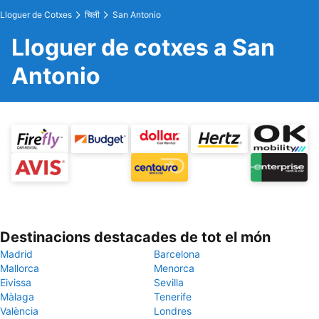
Lloguer de Cotxes
चिली
San Antonio
Lloguer de cotxes a San
Antonio
Destinacions destacades de tot el món
Madrid
Barcelona
Mallorca
Menorca
Eivissa
Sevilla
Màlaga
Tenerife
València
Londres