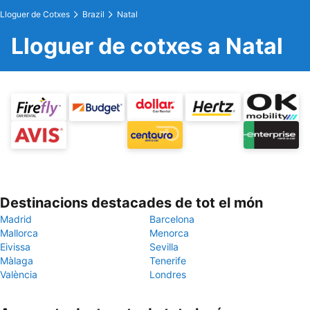
Lloguer de Cotxes
Brazil
Natal
Lloguer de cotxes a Natal
Destinacions destacades de tot el món
Madrid
Barcelona
Mallorca
Menorca
Eivissa
Sevilla
Màlaga
Tenerife
València
Londres