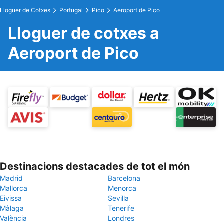
Lloguer de Cotxes
Portugal
Pico
Aeroport de Pico
Lloguer de cotxes a
Aeroport de Pico
Destinacions destacades de tot el món
Madrid
Barcelona
Mallorca
Menorca
Eivissa
Sevilla
Màlaga
Tenerife
València
Londres