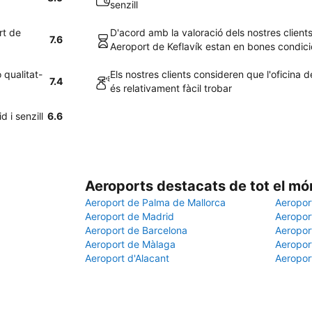
senzill
rt de
D'acord amb la valoració dels nostres client
7.6
Aeroport de Keflavík estan en bones condic
 qualitat-
Els nostres clients consideren que l'oficina 
7.4
és relativament fàcil trobar
 i senzill
6.6
Aeroports destacats de tot el mó
Aeroport de Palma de Mallorca
Aeropor
Aeroport de Madrid
Aeroport
Aeroport de Barcelona
Aeroport
Aeroport de Màlaga
Aeropor
Aeroport d'Alacant
Aeropor