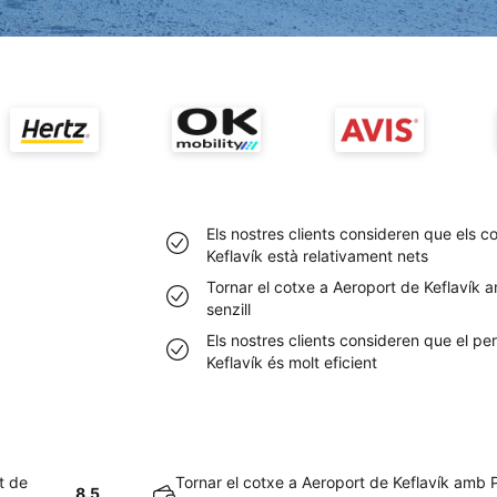
Els nostres clients consideren que els 
Keflavík està relativament nets
Tornar el cotxe a Aeroport de Keflavík a
senzill
Els nostres clients consideren que el pe
Keflavík és molt eficient
t de
Tornar el cotxe a Aeroport de Keflavík amb P
8.5