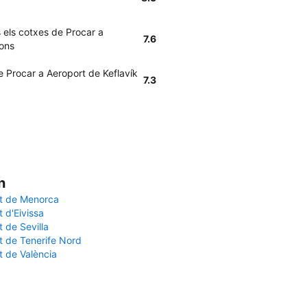
s els cotxes de Procar a
7.6
ions
de Procar a Aeroport de Keflavík
7.3
n
t de Menorca
 d'Eivissa
 de Sevilla
t de Tenerife Nord
t de València