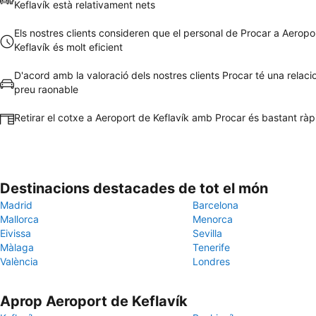
Keflavík està relativament nets
Els nostres clients consideren que el personal de Procar a Aeropo
Keflavík és molt eficient
D'acord amb la valoració dels nostres clients Procar té una relacio
preu raonable
Retirar el cotxe a Aeroport de Keflavík amb Procar és bastant ràpid
Destinacions destacades de tot el món
Madrid
Barcelona
Mallorca
Menorca
Eivissa
Sevilla
Màlaga
Tenerife
València
Londres
Aprop Aeroport de Keflavík