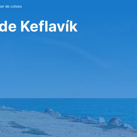
uer de cotxes
de Keflavík