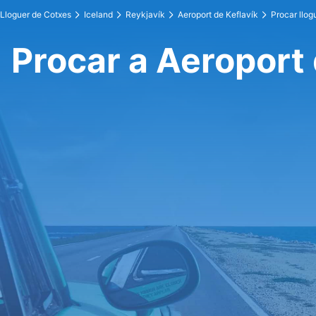
Lloguer de Cotxes
Iceland
Reykjavík
Aeroport de Keflavík
Procar llog
Procar a Aeroport 