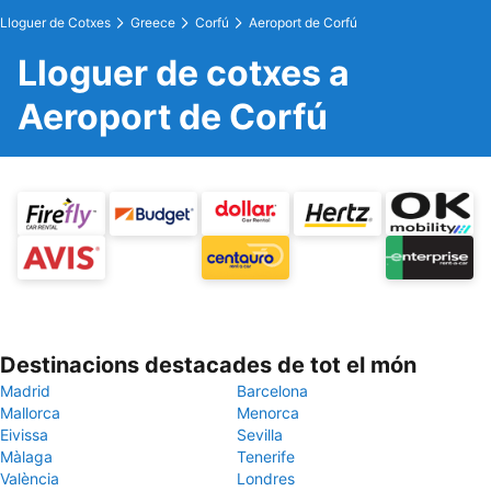
Lloguer de Cotxes
Greece
Corfú
Aeroport de Corfú
Lloguer de cotxes a
Aeroport de Corfú
Destinacions destacades de tot el món
Madrid
Barcelona
Mallorca
Menorca
Eivissa
Sevilla
Màlaga
Tenerife
València
Londres