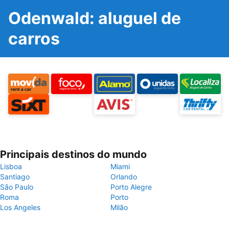
Odenwald: aluguel de
carros
Principais destinos do mundo
Lisboa
Miami
Santiago
Orlando
São Paulo
Porto Alegre
Roma
Porto
Los Angeles
Milão