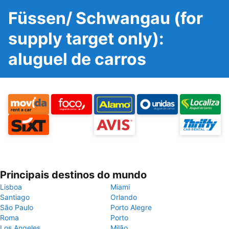
Füssen/ Schwangau (for
supply target only):
aluguel de carros
Principais destinos do mundo
Lisboa
Miami
Santiago
Orlando
São Paulo
Porto Alegre
Roma
Porto
Los Angeles
Milão