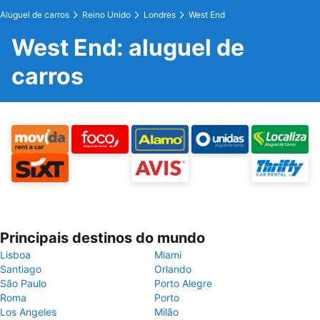
Aluguel de carros
Reino Unido
Londres
West End
West End: aluguel de
carros
Principais destinos do mundo
Lisboa
Miami
Santiago
Orlando
São Paulo
Porto Alegre
Roma
Porto
Los Angeles
Milão