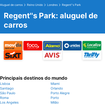
Aluguel de carros
Reino Unido
Londres
Regent''s Park
Regent''s Park: aluguel de
carros
Principais destinos do mundo
Lisboa
Miami
Santiago
Orlando
São Paulo
Porto Alegre
Roma
Porto
Los Angeles
Milão