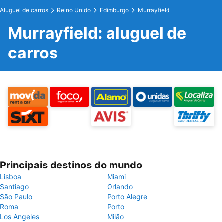
Aluguel de carros
Reino Unido
Edimburgo
Murrayfield
Murrayfield: aluguel de
carros
Principais destinos do mundo
Lisboa
Miami
Santiago
Orlando
São Paulo
Porto Alegre
Roma
Porto
Los Angeles
Milão