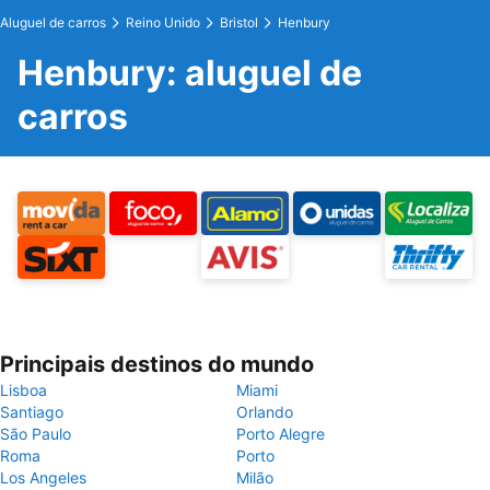
Aluguel de carros
Reino Unido
Bristol
Henbury
Henbury: aluguel de
carros
Principais destinos do mundo
Lisboa
Miami
Santiago
Orlando
São Paulo
Porto Alegre
Roma
Porto
Los Angeles
Milão