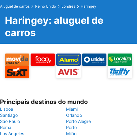
Aluguel de carros
Reino Unido
Londres
Haringey
Haringey: aluguel de
carros
Principais destinos do mundo
Lisboa
Miami
Santiago
Orlando
São Paulo
Porto Alegre
Roma
Porto
Los Angeles
Milão