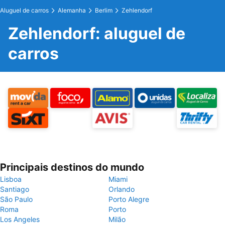
Aluguel de carros
Alemanha
Berlim
Zehlendorf
Zehlendorf: aluguel de
carros
Principais destinos do mundo
Lisboa
Miami
Santiago
Orlando
São Paulo
Porto Alegre
Roma
Porto
Los Angeles
Milão