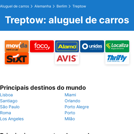
Aluguel de carros
Alemanha
Berlim
Treptow
Treptow: aluguel de carros
Principais destinos do mundo
Lisboa
Miami
Santiago
Orlando
São Paulo
Porto Alegre
Roma
Porto
Los Angeles
Milão