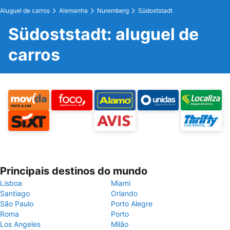
Aluguel de carros
Alemanha
Nuremberg
Südoststadt
Südoststadt: aluguel de
carros
Principais destinos do mundo
Lisboa
Miami
Santiago
Orlando
São Paulo
Porto Alegre
Roma
Porto
Los Angeles
Milão