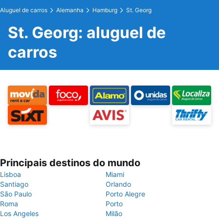
Aluguel de carros
Alemanha
Hamburg
St. Georg
St. Georg: aluguel de
carros
Principais destinos do mundo
Lisboa
Miami
Santiago
Orlando
São Paulo
Porto Alegre
Roma
Porto
Los Angeles
Milão