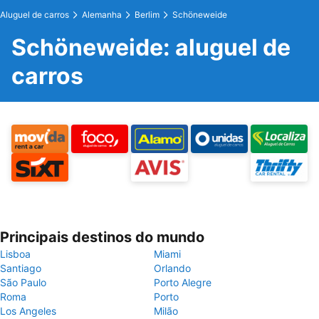
Aluguel de carros
Alemanha
Berlim
Schöneweide
Schöneweide: aluguel de
carros
Principais destinos do mundo
Lisboa
Miami
Santiago
Orlando
São Paulo
Porto Alegre
Roma
Porto
Los Angeles
Milão