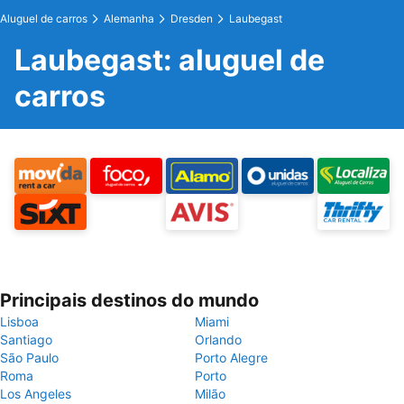
Aluguel de carros
Alemanha
Dresden
Laubegast
Laubegast: aluguel de
carros
Principais destinos do mundo
Lisboa
Miami
Santiago
Orlando
São Paulo
Porto Alegre
Roma
Porto
Los Angeles
Milão