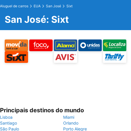
Aluguel de carros
EUA
San José
Sixt
San José: Sixt
Principais destinos do mundo
Lisboa
Miami
Santiago
Orlando
São Paulo
Porto Alegre