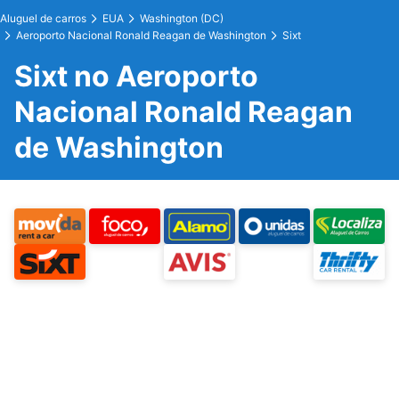
Aluguel de carros
EUA
Washington (DC)
Aeroporto Nacional Ronald Reagan de Washington
Sixt
Sixt no Aeroporto
Nacional Ronald Reagan
de Washington