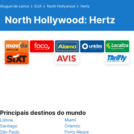
Aluguel de carros
EUA
North Hollywood
Hertz
North Hollywood: Hertz
Principais destinos do mundo
Lisboa
Miami
Santiago
Orlando
São Paulo
Porto Alegre