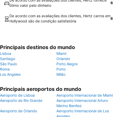
De acordo com as avaliações dos clientes, Hertz fornece
6
ótimo valor pelo dinheiro
De acordo com as avaliações dos clientes, Hertz carros em
6
Hollywood são de condição satisfatória
Principais destinos do mundo
Lisboa
Miami
Santiago
Orlando
São Paulo
Porto Alegre
Roma
Porto
Los Angeles
Milão
Principais aeroportos do mundo
Aeroporto de Lisboa
Aeroporto Internacional de Miami
Aeroporto de Rio Grande
Aeroporto Internacional Arturo
Merino Benítez
Aeroporto de Orlando
Aeroporto Internacional de Los
Angeles